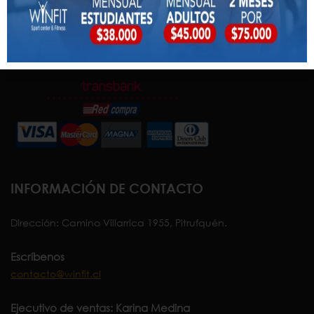
Descargar
aquí
PAGOS EN LÍNEA
INFORMACIÓN DE CONTACTO
Dirección: Camino Villarrica 1955, Pitrufquén.
Escríbenos
contacto@winfit.cl
Ejecutivo de ventas: Karina Medina