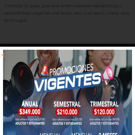
controlar tu peso, prevenir enfermedades metabólicas o
rehabilitarse luego de una lesión, sea cual sea tu meta, este
es tu lugar!
WINFIT CHILE
¿Quieres ser parte del equipo? Escríbenos!
Contacto
CONTRATO PARA ALUMNOS
Descargar
aquí
REGLAMENTO DEPORTIVO