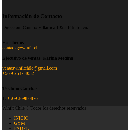
Información de Contacto
Dirección: Camino Villarrica 1955, Pitrufquén.
Escríbenos
contacto@winfit.cl
Ejecutivo de ventas: Karina Medina
ventaswinfitchile@gmail.com
+56 9 2637 4032
Teléfono Canchas
T:
+569 3698 0876
Winfit Chile © Todos los derechos reservados
INICIO
GYM
PADEL