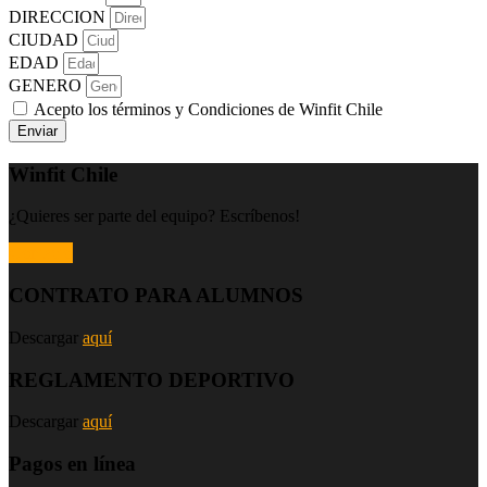
DIRECCION
CIUDAD
EDAD
GENERO
Acepto los términos y Condiciones de Winfit Chile
Enviar
Winfit Chile
¿Quieres ser parte del equipo? Escríbenos!
Contacto
CONTRATO PARA ALUMNOS
Descargar
aquí
REGLAMENTO DEPORTIVO
Descargar
aquí
Pagos en línea