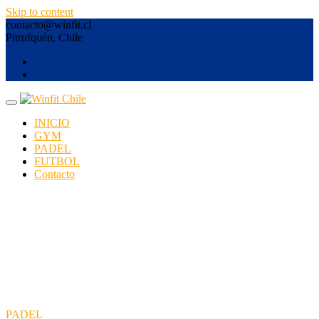
Skip to content
contacto@winfit.cl
Pitrufquén, Chile
INICIO
GYM
PADEL
FUTBOL
Contacto
PADEL